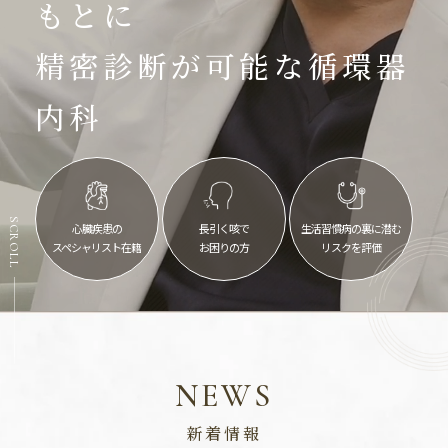
もとに
精密診断が可能な循環器
内科
SCROLL
心臓疾患の
長引く咳で
生活習慣病の裏に潜む
スペシャリスト在籍
お困りの方
リスクを評価
NEWS
新着情報