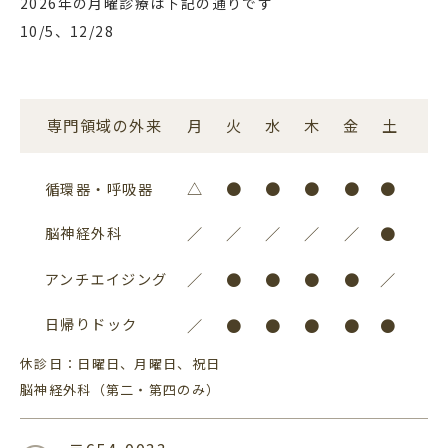
2026年の月曜診療は下記の通りです
10/5、12/28
専門領域の外来
月
火
水
木
金
土
△
●
●
●
●
●
循環器・呼吸器
脳神経外科
／
／
／
／
／
●
アンチエイジング
／
●
●
●
●
／
日帰りドック
／
●
●
●
●
●
休診日：日曜日、月曜日、祝日
脳神経外科（第二・第四のみ）