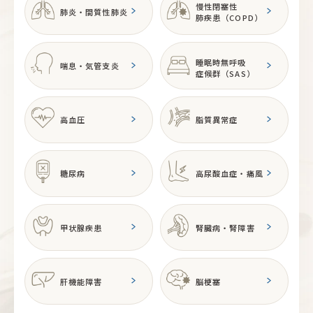
慢性閉塞性
肺炎・間質性肺炎
肺疾患（COPD）
睡眠時無呼吸
喘息・気管支炎
症候群
（SAS）
高血圧
脂質異常症
糖尿病
高尿酸血症・痛風
甲状腺疾患
腎臓病・腎障害
肝機能障害
脳梗塞