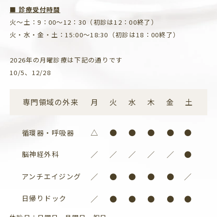
■ 診療受付時間
火〜土：9：00～12：30（初診は12：00終了）
火・水・金・土：15:00～18:30（初診は18：00終了）
2026年の月曜診療は下記の通りです
10/5、12/28
専門領域の外来
月
火
水
木
金
土
△
●
●
●
●
●
循環器・呼吸器
脳神経外科
／
／
／
／
／
●
アンチエイジング
／
●
●
●
●
／
日帰りドック
／
●
●
●
●
●