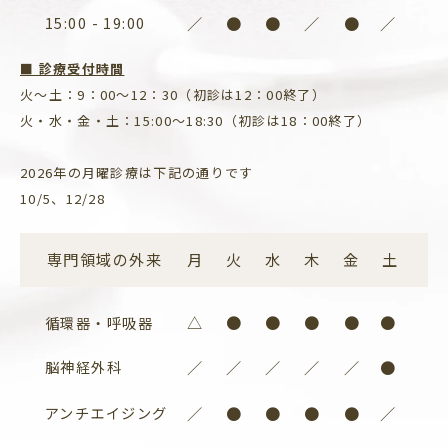
15:00 - 19:00
／
●
●
／
●
／
■ 診療受付時間
火〜土：9：00～12：30（初診は12：00終了）
火・水・金・土：15:00～18:30（初診は18：00終了）
2026年の月曜診療は下記の通りです
10/5、12/28
専門領域の外来
月
火
水
木
金
土
△
●
●
●
●
●
循環器・呼吸器
脳神経外科
／
／
／
／
／
●
アンチエイジング
／
●
●
●
●
／