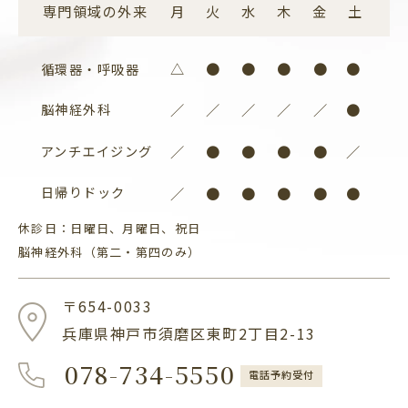
専門領域の外来
月
火
水
木
金
土
△
●
●
●
●
●
循環器・呼吸器
脳神経外科
／
／
／
／
／
●
アンチエイジング
／
●
●
●
●
／
日帰りドック
／
●
●
●
●
●
休診日：日曜日、月曜日、祝日
脳神経外科（第二・第四のみ）
〒654-0033
兵庫県神戸市須磨区東町2丁目2-13
078-734-5550
電話予約受付