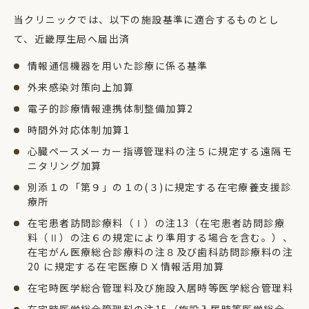
当クリニックでは、以下の施設基準に適合するものとし
て、近畿厚生局へ届出済
情報通信機器を用いた診療に係る基準
外来感染対策向上加算
電子的診療情報連携体制整備加算2
時間外対応体制加算1
心臓ペースメーカー指導管理料の注５に規定する遠隔モ
ニタリング加算
別添１の「第９」の１の(３)に規定する在宅療養支援診
療所
在宅患者訪問診療料（Ⅰ）の注13（在宅患者訪問診療
料（Ⅱ）の注６の規定により準用する場合を含む。）、
在宅がん医療総合診療料の注８及び歯科訪問診療料の注
20 に規定する在宅医療ＤＸ情報活用加算
在宅時医学総合管理料及び施設入居時等医学総合管理料